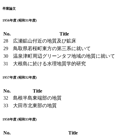
卒業論文
1956年度 (昭和31年度)
No.
Title
28
広瀬鉱山付近の地質及び鉱床
29
鳥取県若桜町東方の第三系に就いて
30
温泉津町周辺グリーンタフ地域の地質に就いて
31
大根島に於ける水理地質学的研究
1957年度 (昭和32年度)
No.
Title
32
島根半島東端部の地質
33
大田市北東部の地質
1958年度 (昭和33年度)
No.
Title