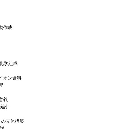
動作成
岩化学組成
イオン含料
程
意義
検討－
紋の立体構築
討