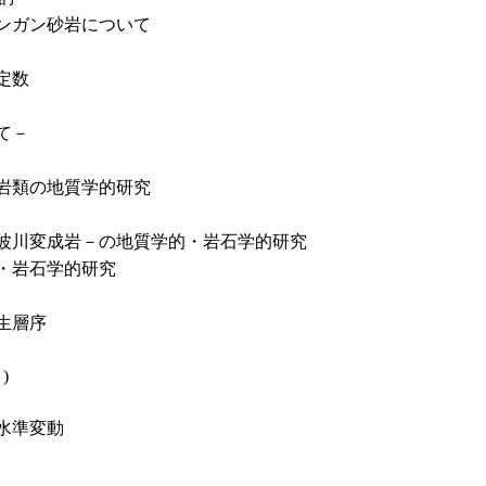
ンガン砂岩について
定数
て－
岩類の地質学的研究
波川変成岩－の地質学的・岩石学的研究
・岩石学的研究
生層序
 )
水準変動