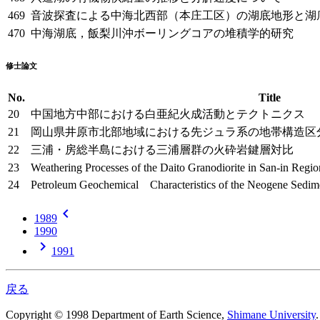
469
音波探査による中海北西部（本庄工区）の湖底地形と湖
470
中海湖底，飯梨川沖ボーリングコアの堆積学的研究
修士論文
No.
Title
20
中国地方中部における白亜紀火成活動とテクトニクス
21
岡山県井原市北部地域における先ジュラ系の地帯構造区
22
三浦・房総半島における三浦層群の火砕岩鍵層対比
23
Weathering Processes of the Daito Granodiorite in San-in Reg
24
Petroleum Geochemical Characteristics of the Neogene Sedime
chevron_left
1989
1990
chevron_right
1991
戻る
Copyright © 1998 Department of Earth Science,
Shimane University
.