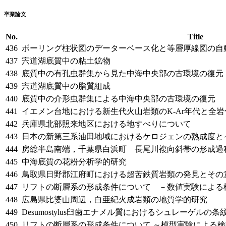
卒業論文
No.
Title
436
ボーリング柱状図のデーターベース化と等層厚線図の自
437
宍道湖底質中の粘土鉱物
438
底質中の有孔虫群集から見た中海中央部の古環境の復元
439
宍道湖底質中の脂質組成
440
底質中の介形虫群集による中海中央部の古環境の復元
441
イエメン台地における新生代火山岩類のK-Ar年代と全
442
兵庫県北部照来地区における地すべりについて
443
日本の新第三系油田地域におけるケロジェンの熟成度と
444
房総半島南端，千葉県白浜町 長尾川複向斜帯の形成過
445
中海底質の花粉分析学的研究
446
鳥取県日野郡江府町における超苦鉄質岩類の発見とその
447
リフトの断層系の形成条件について －数値実験による
448
広島県比婆山周辺，白亜紀火成岩類の地質学的研究
449
Desumostylus
臼歯エナメル質におけるシュレーゲルの条
450
リフトの断層系の形成条件について ～模型実験による検