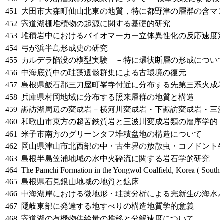
451
大田市大森町仙山北東の地質，特に都野津の層群の含マ
452
宍道湖棚堆積物の起源に関する基礎的研究
453
堆積岩中におけるバイオマーカー立体異性化の反応速度
454
弓が浜半島形成史の研究
455
カルデラ陥没の模型実験 －特に環状断層の形成につい
456
中海底質中の珪藻遺骸群集による古環境の復元
457
島根県飯石郡三刀屋町峯寺付近に分布する先第三系火成
458
兵庫県村岡地域に分布する照来層群の地質と構造
459
諏訪湖周辺の変成岩－横河川変成岩・下諏訪変成岩・三
460
和歌山市東方の超苦鉄質岩と三波川変成岩類の層序学的
461
米子市南方のグリーンタフ堆積盆地の構造について
462
岡山県津山市北西部の中・古生界の放散虫・コノドント
463
島根半島笠浦地域の水中火砕流に関する岩石学的研究
464
The Pamchi Formation in the Yongwol Coalfield, Korea ( South
465
島根県石見銀山地域の地質と鉱床
466
中海湖岸における微地形・珪藻分析による完新生の海水
467
隠岐東部に発達する地すべりの構造地質学的意義
468
宍道湖の有機物供給量の推移と分解速度について