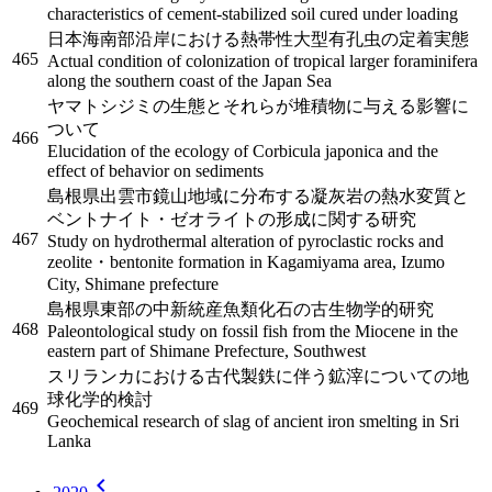
characteristics of cement-stabilized soil cured under loading
日本海南部沿岸における熱帯性大型有孔虫の定着実態
465
Actual condition of colonization of tropical larger foraminifera
along the southern coast of the Japan Sea
ヤマトシジミの生態とそれらが堆積物に与える影響に
ついて
466
Elucidation of the ecology of Corbicula japonica and the
effect of behavior on sediments
島根県出雲市鏡山地域に分布する凝灰岩の熱水変質と
ベントナイト・ゼオライトの形成に関する研究
467
Study on hydrothermal alteration of pyroclastic rocks and
zeolite・bentonite formation in Kagamiyama area, Izumo
City, Shimane prefecture
島根県東部の中新統産魚類化石の古生物学的研究
468
Paleontological study on fossil fish from the Miocene in the
eastern part of Shimane Prefecture, Southwest
スリランカにおける古代製鉄に伴う鉱滓についての地
球化学的検討
469
Geochemical research of slag of ancient iron smelting in Sri
Lanka
chevron_left