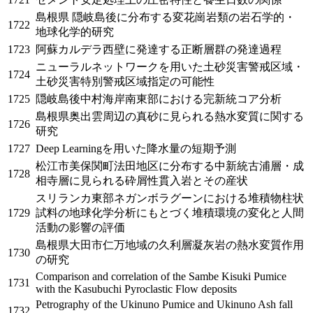
島根県 隠岐島後に分布する変花崗岩類の岩石学的・
1722
地球化学的研究
1723
阿蘇カルデラ西壁に発達する正断層群の発達過程
ニューラルネットワークを用いた土砂災害警戒区域・
1724
土砂災害特別警戒区域指定の可能性
1725
隠岐島後中村海岸南東部における完新統コア分析
島根県奥出雲周辺の真砂に見られる熱水変質に関する
1726
研究
1727
Deep Learningを用いた降水量の短期予測
松江市美保関町法田地区に分布する中新統古浦層・成
1728
相寺層に見られる砕屑性貫入岩とその産状
スリランカ東部ネガンボラグーンにおける堆積物柱状
1729
試料の地球化学分析にもとづく堆積環境の変化と人間
活動の影響の評価
島根県大田市仁万地域の久利層凝灰岩の熱水変質作用
1730
の研究
Comparison and correlation of the Sambe Kisuki Pumice
1731
with the Kasubuchi Pyroclastic Flow deposits
Petrography of the Ukinuno Pumice and Ukinuno Ash fall
1732