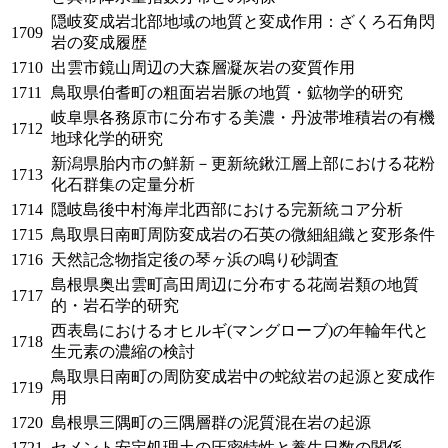
隠岐変成岩北部地域の地質と変成作用：ざくろ石角閃
1709
岩の変成履歴
1710
出雲市鏡山周辺の大森層凝灰岩の変質作用
1711
鳥取県伯耆町の粗面岩岩脈の地質・鉱物学的研究
岐阜県各務原市に分布する美濃・丹波帯堆積岩の有機
1712
地球化学的研究
新潟県胎内市の鮮新－更新統鍬江層上部における花粉
1713
化石群集の定量分析
1714
隠岐島後中村海岸北西部における完新統コア分析
1715
鳥取県日南町周防変成岩の石英の微細組織と変形条件
1716
天然記念物指定後の琴ヶ浜の鳴り砂調査
島根県奥出雲町高田周辺に分布する花崗岩類の地質
1717
的・岩石学的研究
西表島におけるオヒルギ(マングローブ)の年輪年代と
1718
生元素の濃縮の検討
鳥取県日南町の周防変成岩中の蛇紋岩の起源と変成作
1719
用
1720
島根県三隅町の三隅層群の泥質混在岩の起源
1721
セメント安定処理土の圧密特性と養生日数の関係