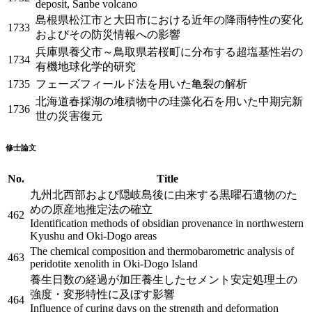
deposit, Sanbe volcano
島根県松江市と大田市における近年の降雨特性の変化
1733
およびその防災情報への影響
兵庫県養父市～鳥取県若桜町に分布する超塩基性岩の
1734
有機地球化学的研究
1735
フェーズフィールド法を用いた亀裂の解析
北海道春採湖の堆積物中の珪藻化石を用いた中期完新
1736
世の災害復元
修士論文
No.
Title
九州北西部および隠岐島後に由来する黒曜石遺物のた
めの原産地推定法の確立
462
Identification methods of obsidian provenance in northwestern
Kyushu and Oki-Dogo areas
The chemical composition and thermobarometric analysis of
463
peridotite xenolith in Oki-Dogo Island
養生日数の経過が加圧養生したセメント安定処理土の
強度・変形特性に及ぼす影響
464
Influence of curing days on the strength and deformation