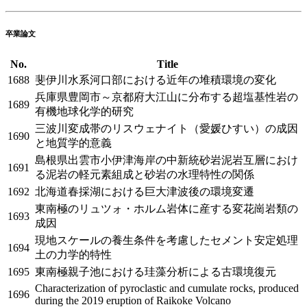
卒業論文
No.
Title
1688
斐伊川水系河口部における近年の堆積環境の変化
兵庫県豊岡市～京都府大江山に分布する超塩基性岩の
1689
有機地球化学的研究
三波川変成帯のリスウェナイト（愛媛ひすい）の成因
1690
と地質学的意義
島根県出雲市小伊津海岸の中新統砂岩泥岩互層におけ
1691
る泥岩の軽元素組成と砂岩の水理特性の関係
1692
北海道春採湖における巨大津波後の環境変遷
東南極のリュツォ・ホルム岩体に産する変花崗岩類の
1693
成因
現地スケールの養生条件を考慮したセメント安定処理
1694
土の力学的特性
1695
東南極親子池における珪藻分析による古環境復元
Characterization of pyroclastic and cumulate rocks, produced
1696
during the 2019 eruption of Raikoke Volcano