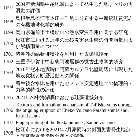
2004年新潟県中越地震によって発生した地すべりの再
1697
滑動の評価
島根半島松江市本庄～千酌に分布する中新統珪質泥岩
1698
の有機地球化学的研究
1699
岡山県備前市土橋鉱山の熱水変質作用に関する研究
松江市における近年の土砂災害発生時の時間雨量およ
1700
び累積雨量について
1701
猪鼻湖の縞状堆積物を利用した古環境復元
1702
三重県伊賀市中新統阿波層群の微古生物学的研究
2016年熊本地震時に阿蘇カルデラ北壁周辺に出現した
1703
地表変状と断層活動との関係
養生後含水比を用いたセメント安定処理土の物理的・
1704
力学的特性の評価
1705
2021年の中海湖底における珪藻遺骸分布
Textures and formation mechanism of Tuffisite veins during
1706
the ongoing eruption of Ebeko Volcano Paramushir Island,
Kuril Islands
1707
Fingerprinting of the Ikeda pumice , Sanbe volcano
松江市における2021年7月豪雨時の斜面災害発生地点
1708
と異常降水量指数分布との関係