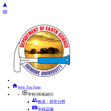
navigation
menu
home
Web Top Page
add_circle_outline
学科(領域)紹介
group
教員・研究分野
keyboard
学科設備