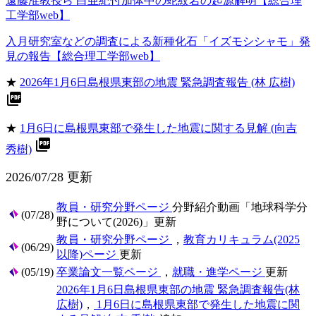
遠藤准教授ら 白亜紀付加体中の蛇紋岩の起源解明【総合理
工学部web】
入月研究室などの調査による新種化石「イズモシシャモ」発
見の報告【総合理工学部web】
★
2026年1月6日島根県東部の地震 緊急調査報告 (林 広樹)
picture_as_pdf
★
1月6日に島根県東部で発生した地震に関する見解 (向吉
picture_as_pdf
秀樹)
2026/07/28 更新
教員・研究分野ページ
分野紹介動画「地球科学分
(07/28)
野について(2026)」更新
教員・研究分野ページ
，
教育カリキュラム(2025
(06/29)
以降)ページ
更新
(05/19)
卒業論文一覧ページ
，
就職・進学ページ
更新
2026年1月6日島根県東部の地震 緊急調査報告(林
広樹)
，
1月6日に島根県東部で発生した地震に関