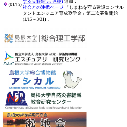
する見解(向吉 秀樹)
追加．
(01/15)
社会との連携ページ
「しまねを守る建設コンサル
タントエンジニア育成奨学金」第二次募集開始
(1/15～3/31)．