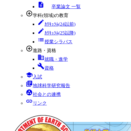
descriptions
卒業論文 一覧
add_circle_outline
学科(領域)の教育
edit
ｶﾘｷｭﾗﾑ(24以前)
edit
ｶﾘｷｭﾗﾑ(25以降)
list
授業シラバス
add_circle_outline
進路・資格
business
就職・進学
build
資格
school
入試
library_books
地球科学研究報告
group_work
社会との連携
link
リンク