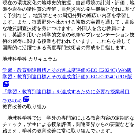
現在の環境変化の地球史的把握，自然環境の計測・評価，地
盤や岩盤の諸性質の理解，自然災害の発生機構とそれに基づ
く予測など， 地質学とその周辺分野の幅広い内容を学習し
ます。また，毎週野外へ出かける複数の実習を通して，高度
な地質調査技術を身につけます。 外国人を含む教員によ
り，英語を用いた科学的文章の執筆やプレゼンテーション技
術の習得に関する授業も行われています。 これらを通して
国際的に活躍できる高度専門技術者の育成を目指します。
地球科学科 カリキュラム
学習・教育到達目標とその達成度評価(GEO-E2024C) Web版
学習・教育到達目標とその達成度評価(GEO-E2024C) PDF版
picture_as_pdf
「学習・教育到達目標」を達成するために必要な授業科目
picture_as_pdf
(2024.04)
教育改善の取り組み
地球科学科では，学外の専門家による教育内容の定期的な
チェック，学生による授業評価，関連業界からの要望などを
踏まえ，学科の教育改善に常に取り組んでいます。