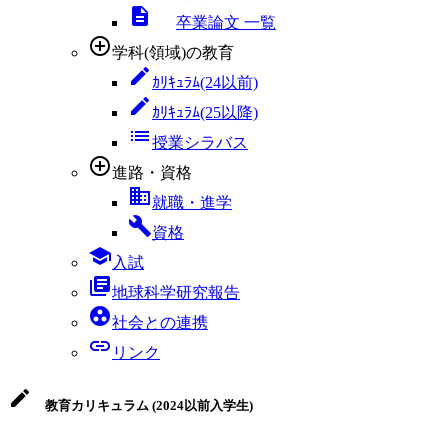
descriptions
卒業論文 一覧
add_circle_outline
学科(領域)の教育
edit
ｶﾘｷｭﾗﾑ(24以前)
edit
ｶﾘｷｭﾗﾑ(25以降)
list
授業シラバス
add_circle_outline
進路・資格
business
就職・進学
build
資格
school
入試
library_books
地球科学研究報告
group_work
社会との連携
link
リンク
edit
教育カリキュラム (2024以前入学生)