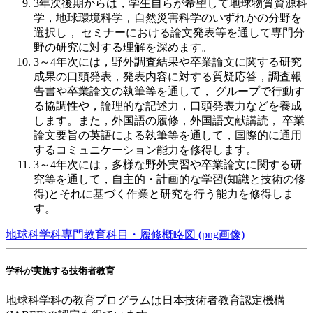
3年次後期からは，学生自らが希望して地球物質資源科
学，地球環境科学，自然災害科学のいずれかの分野を
選択し， セミナーにおける論文発表等を通して専門分
野の研究に対する理解を深めます。
3～4年次には，野外調査結果や卒業論文に関する研究
成果の口頭発表，発表内容に対する質疑応答，調査報
告書や卒業論文の執筆等を通して， グループで行動す
る協調性や，論理的な記述力，口頭発表力などを養成
します。また，外国語の履修，外国語文献講読， 卒業
論文要旨の英語による執筆等を通して，国際的に通用
するコミュニケーション能力を修得します。
3～4年次には，多様な野外実習や卒業論文に関する研
究等を通して，自主的・計画的な学習(知識と技術の修
得)とそれに基づく作業と研究を行う能力を修得しま
す。
地球科学科専門教育科目・履修概略図 (png画像)
学科が実施する技術者教育
地球科学科の教育プログラムは日本技術者教育認定機構