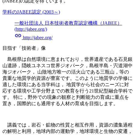
(JABEE)の認定を得ています。
学科のJABEE認定 (2003～)
一般社団法人 日本技術者教育認定機構（JABEE）
(http://jabee.org/)
link
http://jabee.org/
目指す「技術者」像
島根県は自然環境に恵まれており，世界遺産である石見銀
山遺跡，隠岐ユネスコ世界ジオパーク，島根半島・宍道湖中
海ジオパーク， 山陰地方唯一の活火山である三瓶山，等の
貴重な地質学的資源が豊富です。このように地質学の学修に
適した環境にある当学科は， 地質学から社会のニーズに対
応する環境や工学分野までの教育を行う21世紀型融合学科で
す。
特に，野外での現象の観察と判断能力の育成に重点を
置き，国際的にも通用する人材の育成を目指します。
講義では，岩石・鉱物の性質と相互作用，資源の濃集過程
の解明と利用，地球内部の運動学，地球環境と生物の変遷，