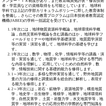
メンター・ＴＡ制度があり，また教育職員免許状・修習技術
者・学芸員などの資格取得をも可能としています。 地球科
学科では上記の学部カリキュラムポリシーに即した教育体制
を整備し，さらにその教育プログラムは日本技術者教育認定
機構(JABEE)の学科一括認定を受けています。
1年次には，地球物質資源科学概論，地球環境科学概
論，自然災害科学概論を含む講義のほか， 地球科学フ
ィールドセミナーや地球科学基礎演習，地質図学演習
等の実習・演習を通して，地球科学の基礎を学びま
す。
1年次には，数学，物理，化学，情報科学等の講義・演
習・実習を通して，地質学・地球科学に関する専門的
な内容を理解し， 応用していくための自然科学，数
学，情報技術に関する基礎的能力を修得します。
1～3年次には，多様な野外実習を通して，野外地質調
査の方法の修得と調査結果を総合的に解析し，表現す
る能力を修得します。
2～3年次には，岩石・鉱物学，資源地質学，構造地質
学，地史学・古生物学，堆積学，地層学，地球環境科
学，自然災害学， 土質・岩盤力学，水文地質学等，地
質学・地球科学とその応用分野の学際的な専門知識を