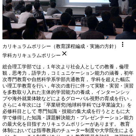
more_vert
カリキュラムポリシー（教育課程編成・実施の方針）
close
学科カリキュラムポリシー
総合理工学部では，１年次より社会人としての教養，倫理
観，思考力，語学力，コミュニケーション能力の涵養，初年
次専門教育や自然科学系学部共通教育， 学科を超えた幅広
い理工学教育を行い，年次の進行に伴って実験・実習・演習
を多数取り入れた主体的学習能力の養成， インターンシッ
プや海外就業体験などによるグローバル視野の育成を行い，
さらに４年次には「卒業研究(地球科学科では卒業論文)」を
必修科目として 専門知識・技能の集大成を行うとともに大
学で修得した知識・課題解決能力・プレゼンテーション能力
の最大化を目指すカリキュラムポリシーがあります。 教育
体制においては指導教員のチューター制度や大学院生による