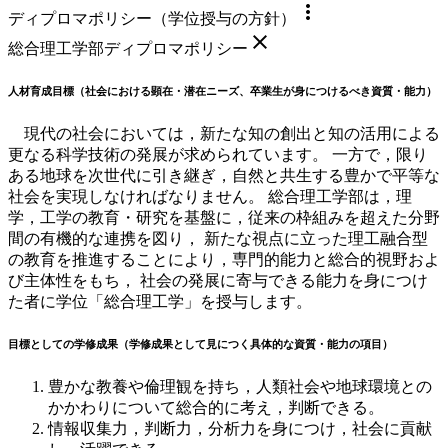
more_vert
ディプロマポリシー（学位授与の方針）
close
総合理工学部ディプロマポリシー
人材育成目標（社会における顕在・潜在ニーズ、卒業生が身につけるべき資質・能力）
現代の社会においては，新たな知の創出と知の活用による
更なる科学技術の発展が求められています。 一方で，限り
ある地球を次世代に引き継ぎ，自然と共生する豊かで平等な
社会を実現しなければなりません。 総合理工学部は，理
学，工学の教育・研究を基盤に，従来の枠組みを超えた分野
間の有機的な連携を図り， 新たな視点に立った理工融合型
の教育を推進することにより，専門的能力と総合的視野およ
び主体性をもち， 社会の発展に寄与できる能力を身につけ
た者に学位「総合理工学」を授与します。
目標としての学修成果（学修成果として見につく具体的な資質・能力の項目）
豊かな教養や倫理観を持ち，人類社会や地球環境との
かかわりについて総合的に考え，判断できる。
情報収集力，判断力，分析力を身につけ，社会に貢献