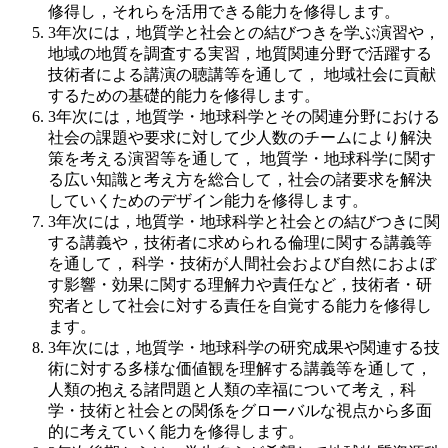
修得し，それらを活用できる能力を修得します。
3年次には，地質学と社会との結びつきを学ぶ演習や，
地域の地質を調査する実習，地質関連分野で活躍する
技術者による講演の聴講等を通して， 地域社会に貢献
するための基礎的能力を修得します。
3年次には，地質学・地球科学とその関連分野における
社会の課題や要求に対して少人数のチームにより解決
策を考える演習等を通して， 地質学・地球科学に関す
る広い知識と考え方を総合して，社会の諸要求を解決
していくためのデザイン能力を修得します。
3年次には，地質学・地球科学と社会との結びつきに関
する講義や，技術者に求められる倫理に関する講義等
を通して， 科学・技術が人間社会および自然におよぼ
す影響・効果に関する理解力や責任など，技術者・研
究者として社会に対する責任を自覚する能力を修得し
ます。
3年次には，地質学・地球科学の研究成果や関連する技
術に対する多様な価値観を理解する講義等を通して，
人類の抱える諸問題と人類の幸福について考え，科
学・技術と社会との関係をグローバルな視点から多面
的に考えていく能力を修得します。