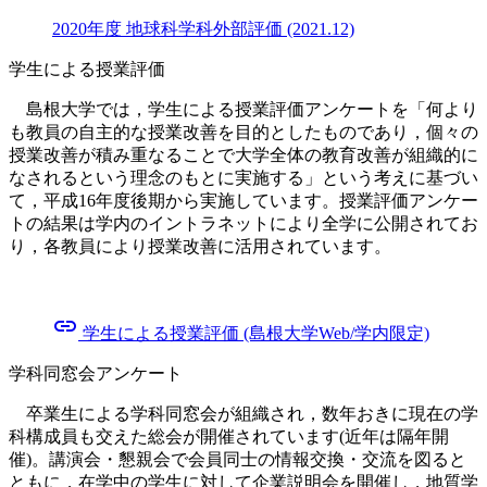
2020年度 地球科学科外部評価 (2021.12)
学生による授業評価
島根大学では，学生による授業評価アンケートを「何より
も教員の自主的な授業改善を目的としたものであり，個々の
授業改善が積み重なることで大学全体の教育改善が組織的に
なされるという理念のもとに実施する」という考えに基づい
て，平成16年度後期から実施しています。授業評価アンケー
トの結果は学内のイントラネットにより全学に公開されてお
り，各教員により授業改善に活用されています。
link
学生による授業評価 (島根大学Web/学内限定)
学科同窓会アンケート
卒業生による学科同窓会が組織され，数年おきに現在の学
科構成員も交えた総会が開催されています(近年は隔年開
催)。講演会・懇親会で会員同士の情報交換・交流を図ると
ともに，在学中の学生に対して企業説明会を開催し，地質学