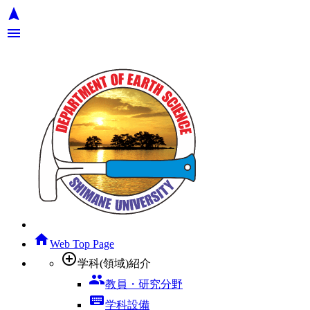
navigation
menu
home
Web Top Page
add_circle_outline
学科(領域)紹介
group
教員・研究分野
keyboard
学科設備