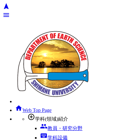
navigation
menu
home
Web Top Page
add_circle_outline
学科(領域)紹介
group
教員・研究分野
keyboard
学科設備