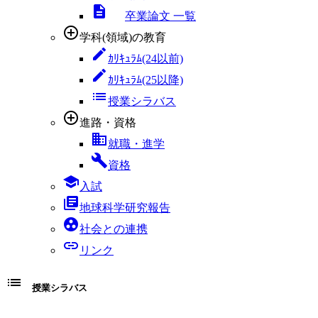
descriptions
卒業論文 一覧
add_circle_outline
学科(領域)の教育
edit
ｶﾘｷｭﾗﾑ(24以前)
edit
ｶﾘｷｭﾗﾑ(25以降)
list
授業シラバス
add_circle_outline
進路・資格
business
就職・進学
build
資格
school
入試
library_books
地球科学研究報告
group_work
社会との連携
link
リンク
list
授業シラバス