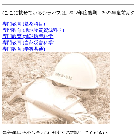
(ここに載せているシラバスは, 2022年度後期～2023年度前期
専門教育 (基盤科目)
専門教育 (地球物質資源科学)
専門教育 (地球環境科学)
専門教育 (自然災害科学)
専門教育 (学科共通)
最新年度版のシラバスは以下で確認してください