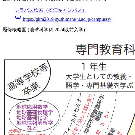
シラバス検索（松江キャンパス）
link
https://gkm2019-sy.shimane-u.ac.jp/campussy/
履修概略図 (地球科学科 2024以前入学)