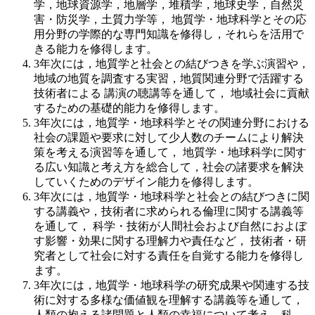
学，地球資源学，地層学，堆積学，地球史学，自然災
害・防災学，土質力学等， 地質学・地球科学とその応
用分野の学際的な専門知識を修得し，それらを活用で
きる能力を修得します。
3年次には，地質学と社会との結びつきを学ぶ演習や，
地域の地質を調査する実習，地質関連分野で活躍する
技術者による 講演の聴講等を通して， 地域社会に貢献
するための基礎的能力を修得します。
3年次には，地質学・地球科学とその関連分野における
社会の課題や要求に対して少人数のチームにより解決
策を考える演習等を通して， 地質学・地球科学に関す
る広い知識と考え方を総合して，社会の諸要求を解決
していくためのデザイン能力を修得します。
3年次には，地質学・地球科学と社会との結びつきに関
する講義や，技術者に求められる倫理に関する講義等
を通して， 科学・技術が人間社会および自然におよぼ
す影響・効果に関する理解力や責任など， 技術者・研
究者として社会に対する責任を自覚する能力を修得し
ます。
3年次には，地質学・地球科学の研究成果や関連する技
術に対する多様な価値観を理解する講義等を通して，
人類の抱える諸問題と人類の幸福について考え，科