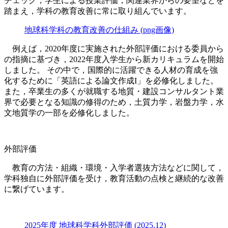
チェック，学生による授業評価，関連業界からの要望などを
踏まえ，学科の教育改善に常に取り組んでいます。
地球科学科の教育改善の仕組み (png画像)
例えば，2020年度に実施された外部評価における委員から
の指摘に基づき，2022年度入学生から新カリキュラムを開始
しました。 その中で，国際的に活躍できる人材の育成を強
化するために「英語による論文作成I」を必修化しました。
また，卒業生の多くが就職する地質・建設コンサルタント業
界で必要となる知識の修得のため，土質力学，岩盤力学，水
文地質学の一部を必修化しました。
外部評価
教育の方法・組織・環境・入学者選抜方法などに関して，
学科独自に外部評価を受け，教育活動の点検と継続的な改善
に繋げています。
2025年度 地球科学科外部評価 (2025.12)