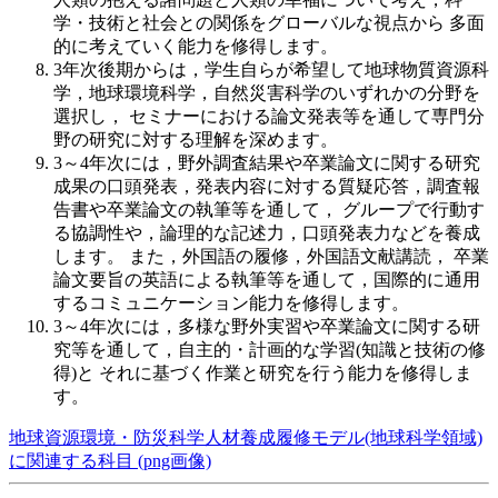
学・技術と社会との関係をグローバルな視点から 多面
的に考えていく能力を修得します。
3年次後期からは，学生自らが希望して地球物質資源科
学，地球環境科学，自然災害科学のいずれかの分野を
選択し， セミナーにおける論文発表等を通して専門分
野の研究に対する理解を深めます。
3～4年次には，野外調査結果や卒業論文に関する研究
成果の口頭発表，発表内容に対する質疑応答，調査報
告書や卒業論文の執筆等を通して， グループで行動す
る協調性や，論理的な記述力，口頭発表力などを養成
します。 また，外国語の履修，外国語文献講読， 卒業
論文要旨の英語による執筆等を通して，国際的に通用
するコミュニケーション能力を修得します。
3～4年次には，多様な野外実習や卒業論文に関する研
究等を通して，自主的・計画的な学習(知識と技術の修
得)と それに基づく作業と研究を行う能力を修得しま
す。
地球資源環境・防災科学人材養成履修モデル(地球科学領域)
に関連する科目 (png画像)