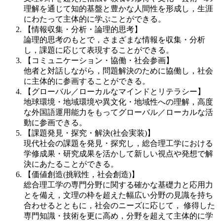
理解を通じて知的基盤と豊かな人間性を形成し，生涯
にわたって主体的に学ぶことができる。
【情報収集・分析・論理的思考】
論理的思考のもとで，さまざまな情報を収集・分析
し，課題に応じて表現することができる。
【コミュニケーション・協働・社会参画】
他者と対話しながら，問題解決のために協働し，社会
に主体的に参画することができる。
【グローバル／ローカルなマインドとリテラシー】
地球環境・地域環境や異文化・地域性への理解，高度
な外国語運用能力をもってグローバル／ローカルな活
動に参画できる。
【課題発見・探究・解決(社会実装)】
現代社会の課題を発見・探究し，総合理工学における
学修成果・研究成果を活かして新しい視点や発想で解
決にあたることができる。
【価値創造(挑戦性，社会創造)】
総合理工学の専門分野に関する確かな基礎力と応用力
とを備え，文理の枠を超えた幅広い分野の見識を持ち
合わせるとともに，社会のニーズに応じて， 修得した
専門知識・技術を更に高め，分野を超えて主体的に学