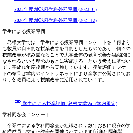
2022年度 地球科学科外部評価 (2023.01)
2020年度 地球科学科外部評価 (2021.12)
学生による授業評価
島根大学では，学生による授業評価アンケートを「何より
も教員の自主的な授業改善を目的としたものであり，個々の
授業改善が積み重なることで大学全体の教育改善が組織的に
なされるという理念のもとに実施する」という考えに基づい
て，平成16年度後期から実施しています。授業評価アンケー
トの結果は学内のイントラネットにより全学に公開されてお
り，各教員により授業改善に活用されています。
link
学生による授業評価 (島根大学Web/学内限定)
学科同窓会アンケート
卒業生による学科同窓会が組織され，数年おきに現在の学
科構成員も交えた総会が開催されています(近年は隔年開