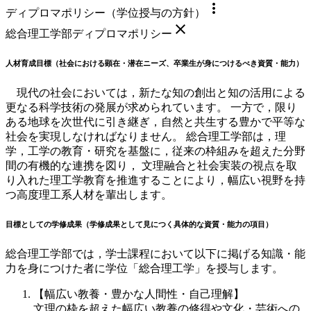
more_vert
ディプロマポリシー（学位授与の方針）
close
総合理工学部ディプロマポリシー
人材育成目標（社会における顕在・潜在ニーズ、卒業生が身につけるべき資質・能力）
現代の社会においては，新たな知の創出と知の活用による
更なる科学技術の発展が求められています。 一方で，限り
ある地球を次世代に引き継ぎ，自然と共生する豊かで平等な
社会を実現しなければなりません。 総合理工学部は，理
学，工学の教育・研究を基盤に，従来の枠組みを超えた分野
間の有機的な連携を図り， 文理融合と社会実装の視点を取
り入れた理工学教育を推進することにより，幅広い視野を持
つ高度理工系人材を輩出します。
目標としての学修成果（学修成果として見につく具体的な資質・能力の項目）
総合理工学部では，学士課程において以下に掲げる知識・能
力を身につけた者に学位「総合理工学」を授与します。
【幅広い教養・豊かな人間性・自己理解】
文理の枠を超えた幅広い教養の修得や文化・芸術への