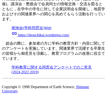
催)。講演会・懇親会で会員同士の情報交換・交流を図ると
ともに，在学中の学生に対して企業説明会を開催し，地質学
およびその関連業界への関心を高めてもらう活動を行ってい
ます。
淞地会(学科同窓会)Web
link
https://shouchikai.wordpress.com/
総会の際に、参加者の方に学科の教育方針・内容に関して
のアンケートを実施しています。関連業界で活躍する卒業生
の皆様から御意見を頂戴し、教育プログラムの改善に役立て
ています。
学科教育に関する同窓会アンケートでのご意見
(2024,2022,2019)
Copyright © 1998 Department of Earth Science,
Shimane
University
.