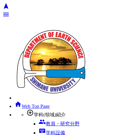
navigation
menu
home
Web Top Page
add_circle_outline
学科(領域)紹介
group
教員・研究分野
keyboard
学科設備