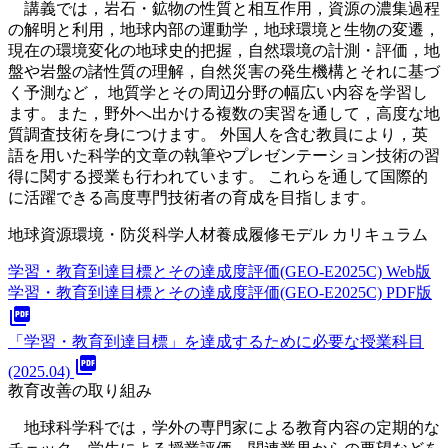
講義では，岩石・鉱物の性質と相互作用，資源の濃集過程
の解明と利用，地球内部の運動学，地球環境と生物の変遷，
現在の環境変化の地球史的把握，自然環境の計測・評価，地
盤や岩盤の諸性質の理解，自然災害の発生機構とそれに基づ
く予測など， 地質学とその周辺分野の幅広い内容を学習し
ます。また，野外へ出かける複数の実習を通して，高度な地
質調査技術を身につけます。 外国人を含む教員により，英
語を用いた科学的文章の執筆やプレゼンテーション技術の習
得に関する授業も行われています。 これらを通して
国際的
に活躍できる高度専門技術者の育成を目指します。
地球資源環境・防災科学人材養成履修モデル カリキュラム
学習・教育到達目標とその達成度評価(GEO-E2025C) Web版
学習・教育到達目標とその達成度評価(GEO-E2025C) PDF版
picture_as_pdf
「学習・教育到達目標」を達成するために必要な授業科目
picture_as_pdf
(2025.04)
教育改善の取り組み
地球科学科では，学外の専門家による教育内容の定期的な