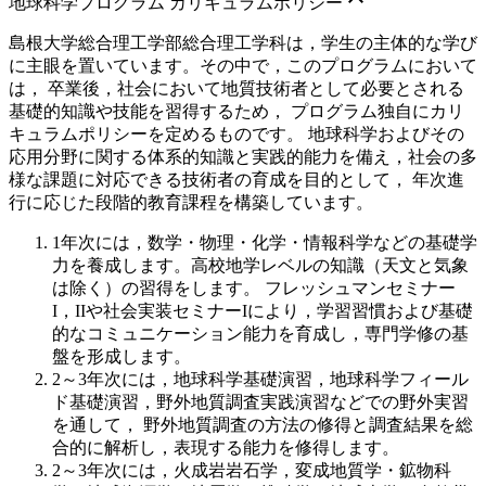
地球科学プログラム カリキュラムポリシー
島根大学総合理工学部総合理工学科は，学生の主体的な学び
に主眼を置いています。その中で，このプログラムにおいて
は， 卒業後，社会において地質技術者として必要とされる
基礎的知識や技能を習得するため， プログラム独自にカリ
キュラムポリシーを定めるものです。 地球科学およびその
応用分野に関する体系的知識と実践的能力を備え，社会の多
様な課題に対応できる技術者の育成を目的として， 年次進
行に応じた段階的教育課程を構築しています。
1年次には，数学・物理・化学・情報科学などの基礎学
力を養成します。高校地学レベルの知識（天文と気象
は除く）の習得をします。 フレッシュマンセミナー
I，IIや社会実装セミナーIにより，学習習慣および基礎
的なコミュニケーション能力を育成し，専門学修の基
盤を形成します。
2～3年次には，地球科学基礎演習，地球科学フィール
ド基礎演習，野外地質調査実践演習などでの野外実習
を通して， 野外地質調査の方法の修得と調査結果を総
合的に解析し，表現する能力を修得します。
2～3年次には，火成岩岩石学，変成地質学・鉱物科