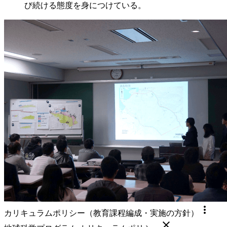
び続ける態度を身につけている。
more_vert
カリキュラムポリシー（教育課程編成・実施の方針）
close