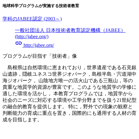
地球科学プログラムが実施する技術者教育
学科のJABEE認定 (2003～)
一般社団法人 日本技術者教育認定機構（JABEE）
(http://jabee.org/)
link
http://jabee.org/
プログラムが目指す「技術者」像
島根県は自然環境に恵まれており，世界遺産である石見銀
山遺跡，隠岐ユネスコ世界ジオパーク，島根半島・宍道湖中
海ジオパーク， 山陰地方唯一の活火山である三瓶山，等の
貴重な地質学的資源が豊富です。このような地質学の学修に
適した環境を活かし， 本教育プログラムでは，地質学から
社会のニーズに対応する環境や工学分野までを扱う21世紀型
の融合的教育を提供します。
特に，野外での現象の観察と
判断能力の育成に重点を置き，国際的にも通用する人材の育
成を目指します。