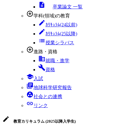
descriptions
卒業論文 一覧
add_circle_outline
学科(領域)の教育
edit
ｶﾘｷｭﾗﾑ(24以前)
edit
ｶﾘｷｭﾗﾑ(25以降)
list
授業シラバス
add_circle_outline
進路・資格
business
就職・進学
build
資格
school
入試
library_books
地球科学研究報告
group_work
社会との連携
link
リンク
edit
教育カリキュラム (2025以降入学生)